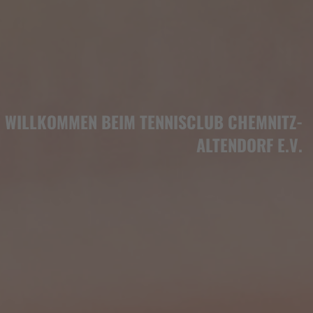
WILLKOMMEN BEIM TENNISCLUB CHEMNITZ-
ALTENDORF E.V.