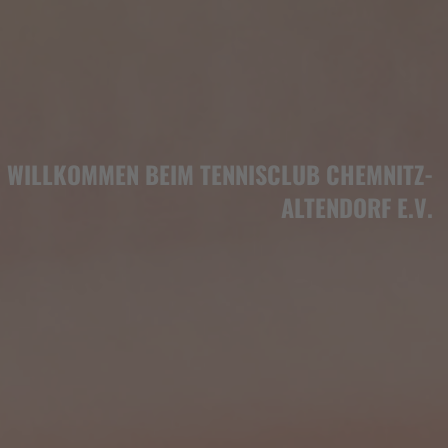
WILLKOMMEN BEIM TENNISCLUB CHEMNITZ-
ALTENDORF E.V.